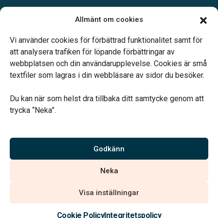
Allmänt om cookies
Öppettider
Kontoret bemannas enligt telefonöverenskommelse
Vi använder cookies för förbättrad funktionalitet samt för
att analysera trafiken för löpande förbättringar av
webbplatsen och din användarupplevelse. Cookies är små
textfiler som lagras i din webbläsare av sidor du besöker.
Du kan när som helst dra tillbaka ditt samtycke genom att
Vårt systerbolag Verahill hjälper dig med familjejuridiken –
trycka “Neka”.
genom hela livet.
Varmt välkommen.
Godkänn
Vi är auktoriserade av Sveriges Begravningsbyråers Förbund och
Neka
har högt ställda krav på utbildning, kvalitet, miljö och arbetsmiljö.
Visa inställningar
Kontakta oss
Cookie Policy
Integritetspolicy