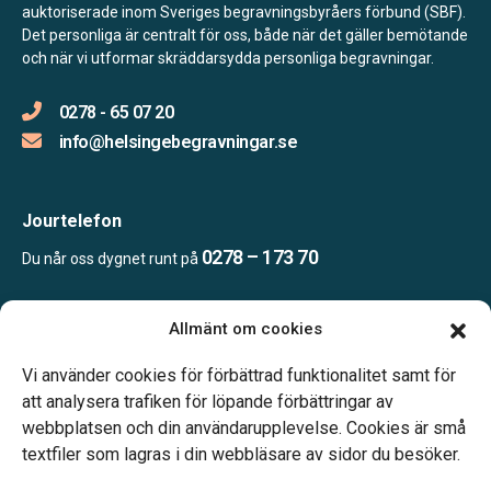
auktoriserade inom Sveriges begravningsbyråers förbund (SBF).
Det personliga är centralt för oss, både när det gäller bemötande
och när vi utformar skräddarsydda personliga begravningar.
0278 - 65 07 20
info@helsingebegravningar.se
Jourtelefon
0278 – 173 70
Du når oss dygnet runt på
Allmänt om cookies
Öppettider
Kontoret bemannas enligt telefonöverenskommelse
Vi använder cookies för förbättrad funktionalitet samt för
att analysera trafiken för löpande förbättringar av
webbplatsen och din användarupplevelse. Cookies är små
textfiler som lagras i din webbläsare av sidor du besöker.