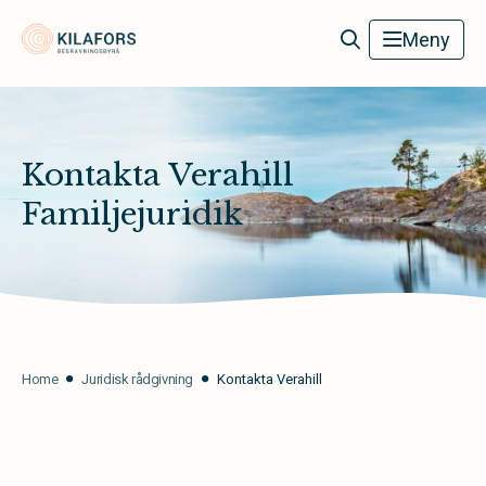
Kilafors Begravningsbyrå
Meny
Kontakta Verahill
Familjejuridik
Home
Juridisk rådgivning
Kontakta Verahill