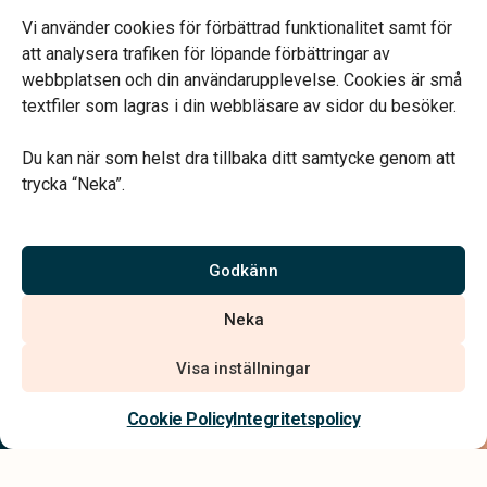
Kontoret bemannas enligt telefonöverenskommelse
Vi använder cookies för förbättrad funktionalitet samt för
att analysera trafiken för löpande förbättringar av
webbplatsen och din användarupplevelse. Cookies är små
textfiler som lagras i din webbläsare av sidor du besöker.
Du kan när som helst dra tillbaka ditt samtycke genom att
Vårt systerbolag Verahill hjälper dig med familjejuridiken –
trycka “Neka”.
genom hela livet.
Varmt välkommen.
Godkänn
Vi är auktoriserade av Sveriges Begravningsbyråers Förbund och
Neka
har högt ställda krav på utbildning, kvalitet, miljö och arbetsmiljö.
Visa inställningar
Kontakta oss
Cookie Policy
Integritetspolicy