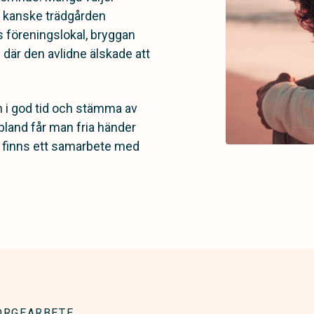
r kanske trädgården
 föreningslokal, bryggan
 där den avlidne älskade att
en i god tid och stämma av
bland får man fria händer
er finns ett samarbete med
ORGEARBETE