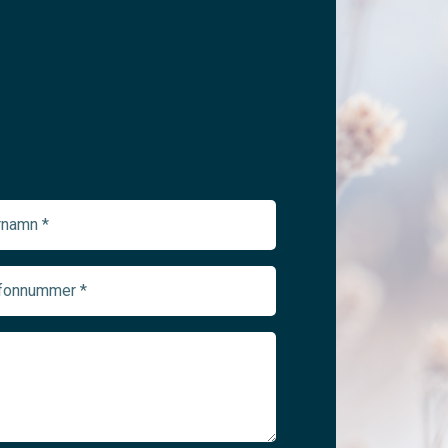
namn
ed)
onnummer
ed)