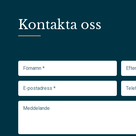
Kontakta oss
Förnamn
Efter
(Required)
(Requir
E-
Telef
postadress
(Requir
(Required)
Meddelande