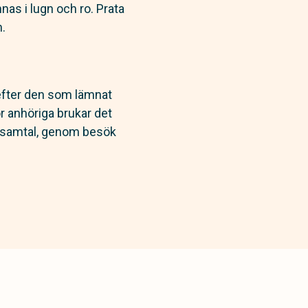
nnas i lugn och ro. Prata
n.
efter den som lämnat
r anhöriga brukar det
m samtal, genom besök