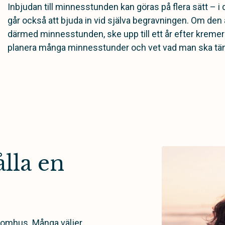
Inbjudan till minnesstunden kan göras på flera sätt – i
går också att bjuda in vid själva begravningen. Om den
därmed minnesstunden, ske upp till ett år efter kremerin
planera många minnesstunder och vet vad man ska tän
lla en
tomhus. Många väljer