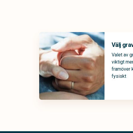
Välj gra
Valet av g
viktigt me
framöver 
fysiskt