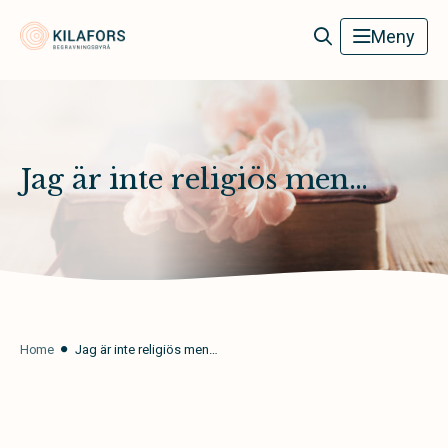
Kilafors Begravningsbyrå
Meny
Jag är inte religiös men…
Home
Jag är inte religiös men…