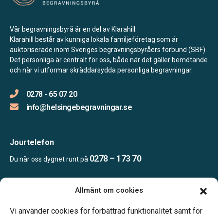
Vår begravningsbyrå är en del av Klarahill.
Klarahill består av kunniga lokala familjeföretag som är
auktoriserade inom Sveriges begravningsbyråers förbund (SBF).
Det personliga är centralt för oss, både när det gäller bemötande
och när vi utformar skräddarsydda personliga begravningar.
0278 - 65 07 20
info@helsingebegravningar.se
Jourtelefon
0278 – 173 70
Du når oss dygnet runt på
Allmänt om cookies
Öppettider
Kontoret bemannas enligt telefonöverenskommelse
Vi använder cookies för förbättrad funktionalitet samt för