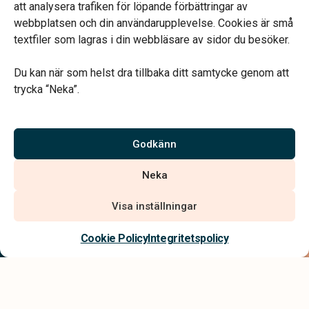
att analysera trafiken för löpande förbättringar av
webbplatsen och din användarupplevelse. Cookies är små
textfiler som lagras i din webbläsare av sidor du besöker.
Du kan när som helst dra tillbaka ditt samtycke genom att
Vårt systerbolag Verahill hjälper dig med familjejuridiken –
trycka “Neka”.
genom hela livet.
Varmt välkommen.
Godkänn
Vi är auktoriserade av Sveriges Begravningsbyråers Förbund och
Neka
har högt ställda krav på utbildning, kvalitet, miljö och arbetsmiljö.
Visa inställningar
Kontakta oss
Cookie Policy
Integritetspolicy
Integritetspolicy
Allmänna villkor
Tillgänglighetsredogörelse