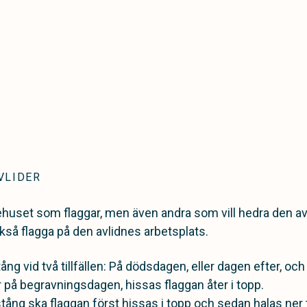
VLIDER
gehuset som flaggar, men även andra som vill hedra den av
kså flagga på den avlidnes arbetsplats.
ång vid två tillfällen: På dödsdagen, eller dagen efter, o
 på begravningsdagen, hissas flaggan åter i topp.
tång ska flaggan först hissas i topp och sedan halas ner t