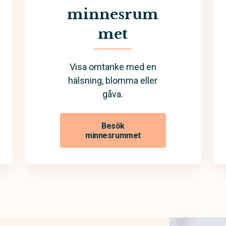
minnesrum
met
Visa omtanke med en
hälsning, blomma eller
gåva.
Besök
minnesrummet