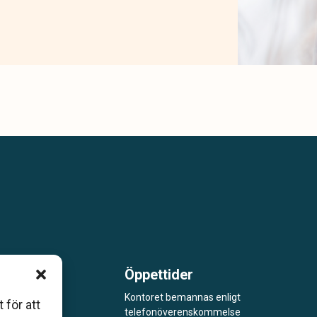
Öppettider
m är
Kontoret bemannas enligt
 för att
telefonöverenskommelse
åde