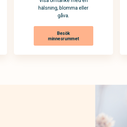
Visa omtanke med en
hälsning, blomma eller
gåva.
Besök
minnesrummet