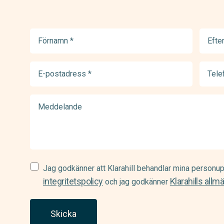
Förnamn
Efter
(Required)
(Requir
E-
Telef
postadress
(Requir
(Required)
Meddelande
Samtycke
Jag godkänner att Klarahill behandlar mina personup
(Required)
integritetspolicy
Klarahills allm
och jag godkänner
Skicka