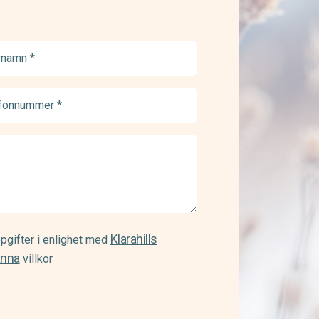
namn
ed)
onnummer
ed)
Klarahills
pgifter i enlighet med
änna
villkor